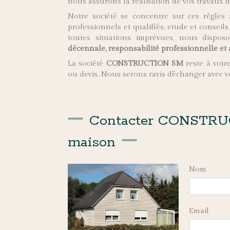
nous assurons la réalisation de vos travaux d
Notre société se concentre sur ces règles : 
professionnels et qualifiés, etude et conseil
toutes situations imprévues, nous dispo
décennale, responsabilité professionnelle 
La société
CONSTRUCTION SM
reste à votr
ou devis. Nous serons ravis d'échanger avec v
Contacter CONSTRUC
maison
Nom
Email