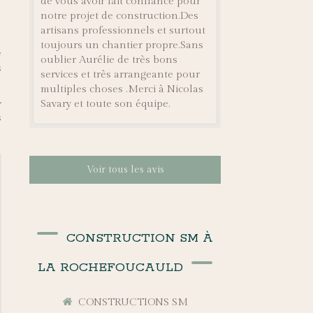
de vous avoir fait confiance pour
notre projet de construction.Des
artisans professionnels et surtout
toujours un chantier propre.Sans
e
oublier Aurélie de très bons
s
services et très arrangeante pour
multiples choses .Merci à Nicolas
-
Savary et toute son équipe.
s
Voir tous les avis
CONSTRUCTION SM À
LA ROCHEFOUCAULD
CONSTRUCTIONS SM