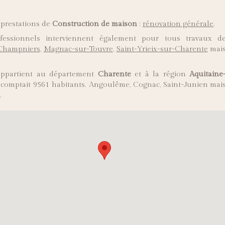
 prestations de
Construction de maison
:
rénovation générale
.
ssionnels interviennent également pour tous travaux d
Champniers
,
Magnac-sur-Touvre
,
Saint-Yrieix-sur-Charente
mai
 appartient au département
Charente
et à la région
Aquitaine
le comptait 9561 habitants. Angoulême, Cognac, Saint-Junien mai
.